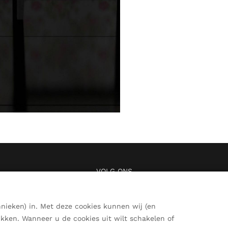
VOLG ONS
nieken) in. Met deze cookies kunnen wij (en
ikken. Wanneer u de cookies uit wilt schakelen of
BEL ONS