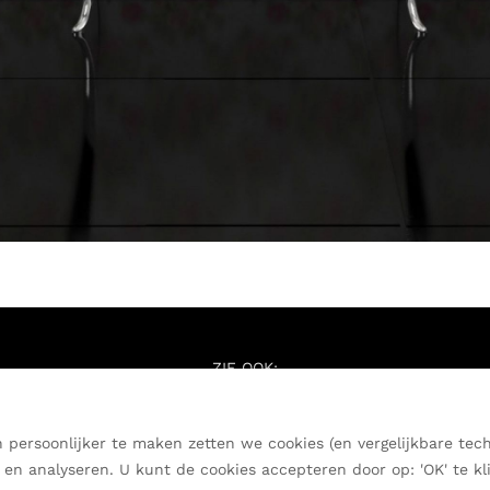
ZIE OOK:
www.vanrietontwerpers.nl
Inschrijven nieuwsbrief
ersoonlijker te maken zetten we cookies (en vergelijkbare tech
en analyseren. U kunt de cookies accepteren door op: 'OK' te kl