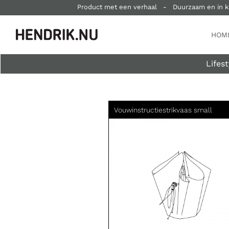
Product met een verhaal
-
Duurzaam en in k
HOM
Lifest
Vouwinstructie
strikvaas small