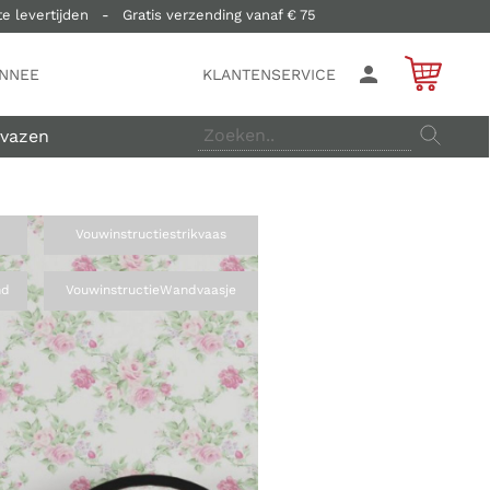
e levertijden   -   Gratis verzending vanaf € 75  
ONNEE
KLANTENSERVICE
vazen
Vouwinstructie
strikvaas
nd
Vouwinstructie
Wandvaasje