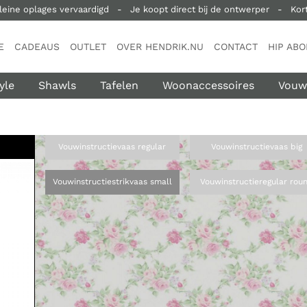
leine oplages vervaardigd
-
Je koopt direct bij de ontwerper
-
Kort
E
CADEAUS
OUTLET
OVER HENDRIK.NU
CONTACT
HIP AB
yle
Shawls
Tafelen
Woonaccessoires
Vouw
Vouwinstructie
vaas regular
Vouwinstructie
vaas big
Vouwinstructie
strikvaas small
Vouwinstructie
regular rou