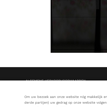
ALGEMENE VERKOOPVOORWAARDEN
PRIVACYBELEID / DISCLAIMER
KLANTENSERVICE
Om uw bezoek aan onze website nóg makkelijk en p
LEVERING EN RETOUR
derde partijen) uw gedrag op onze website volgen 
VEELGESTELDE VRAGEN