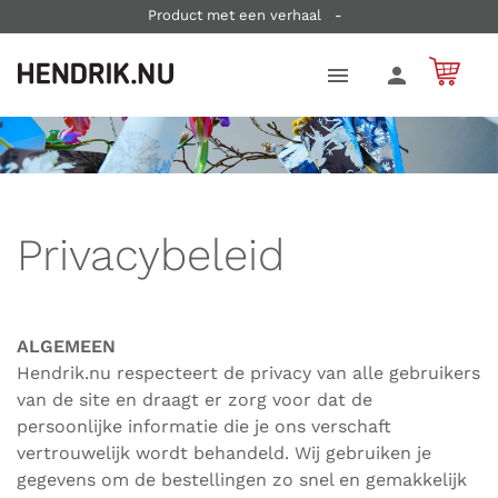
Product met een verhaal
-
Duurzaam en in kleine oplages vervaardigd
-
Je koopt direct bij de ontwerper
-
Korte levertijden   -   Gratis verzending vanaf € 75  
Privacybeleid
ALGEMEEN
Hendrik
.nu respecteert de privacy van alle gebruikers
van de site en draagt er zorg voor dat de
persoonlijke informatie die je ons verschaft
vertrouwelijk wordt behandeld. Wij gebruiken je
gegevens om de bestellingen zo snel en gemakkelijk