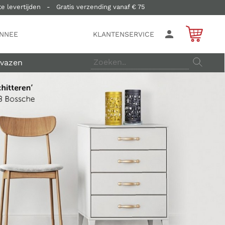
e levertijden   -   Gratis verzending vanaf € 75  
ONNEE
KLANTENSERVICE
vazen