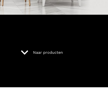
keyboard_arrow_down
Naar producten