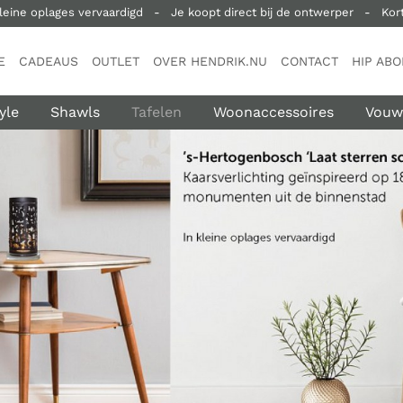
leine oplages vervaardigd
-
Je koopt direct bij de ontwerper
-
Kort
E
CADEAUS
OUTLET
OVER HENDRIK.NU
CONTACT
HIP AB
yle
Shawls
Tafelen
Woonaccessoires
Vouw