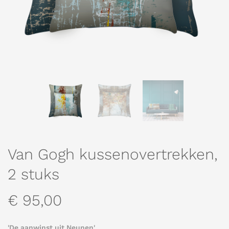
Van Gogh kussenovertrekken,
2 stuks
€ 95,00
'De aanwinst uit Neunen'