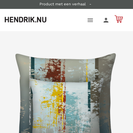
Product met een verhaal
-
Duurzaam en in kleine oplages vervaardigd
-
Je koopt direct bij de ontwerper
-
Korte levertijden   -   Gratis verzending vanaf € 75  